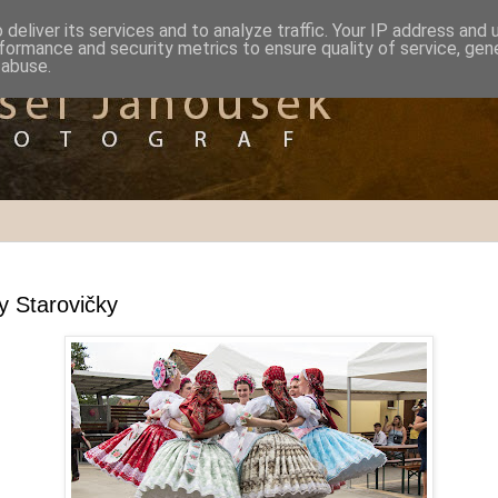
deliver its services and to analyze traffic. Your IP address and
formance and security metrics to ensure quality of service, ge
 abuse.
 Starovičky