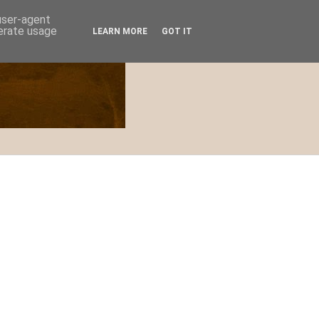
 user-agent
nerate usage
LEARN MORE
GOT IT