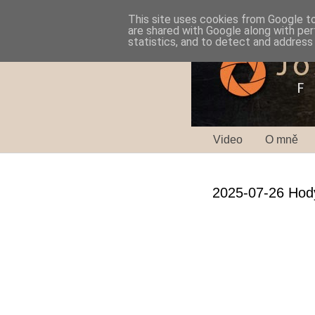
This site uses cookies from Google to 
are shared with Google along with per
statistics, and to detect and address
Video
O mně
2025-07-26 Hody