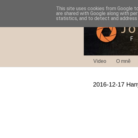
This site uses cookies from Google to 
are shared with Google along with per
statistics, and to detect and address
Video
O mně
2016-12-17 Haný