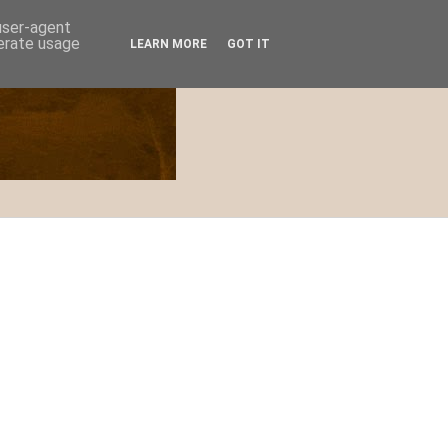
 user-agent
nerate usage
LEARN MORE
GOT IT